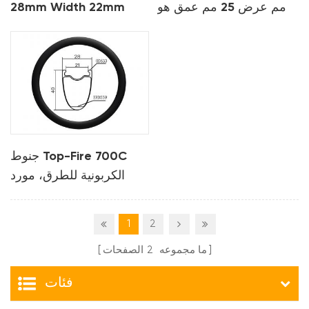
مم عرض 25 مم عمق هو
28mm Width 22mm
ليس حواف كربون لـ XC
Depth Carbon Mtb
Rims for XC
جنوط Top-Fire 700C
الكربونية للطرق، مورد
أصلي
1
2
ما مجموعه
2
الصفحات
فئات