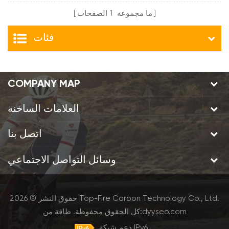
ما مجموعه
1
الصفحات
فئات
COMPANY MAP
العلامات الساخنة
اتصل بنا
وسائل التواصل الاجتماعي
حقوق النشر © 2026 Top-Fire Carbon Technology Co., Ltd.
dyyseo.com
طاقة من:
كل الحقوق محفوظة.
دعم شبكة IPv6.