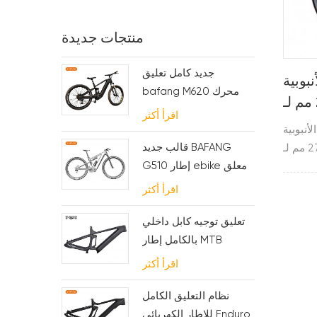
منتجات جديدة
جديد كامل تعليق
بوبية
bafang M620 محرك
الكربون ebike إطار ل
اقرأ أكثر
MTB والدراجة الدهنية
أنبوبية
قالب جديد BAFANG
الكربونية مقاس 27 مم لـ xc من toray
G510 إطار ebike معلق
ا النوع من جنوط mtb
بالكامل
الأنبوبية ذات الأحجام 27.5er و 29er
اقرأ أكثر
تعليق توجيه كابل داخلي
بالكامل إطار MTB
كهربائي
اقرأ أكثر
نظام التعليق الكامل
للإطار الكهربائي Enduro