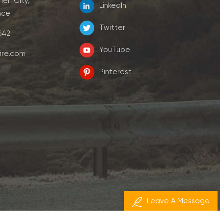
men City,
LinkedIn
nce
Twitter
7642
YouTube
ire.com
Pinterest
Leave A Message