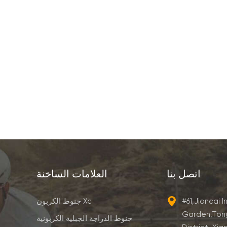
اتصل بنا
العلامات الساخنة
#61,Jiancai I
جنوط الكربون Xc
Garden,Ton
جنوط الدراجة الجبلية الكربونية