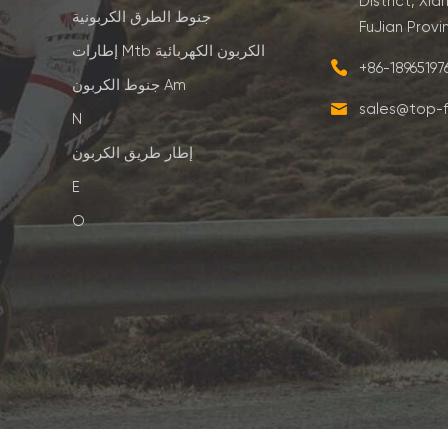
District, Xia
جنوط الطرق الكربونية
FuJian Provi
إطارات Mtb الكربون الكهربائية
+86-1896519
جنوط الكربون Am
sales@top-f
N
إطار طريق الكربون
E
O