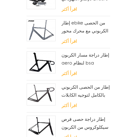
Carbon MTB
اقرأ أكثر
إطار ebike من الحصى
الكربوني مع محرك محور
وبطارية fsa
اقرأ أكثر
إطار دراجة مسار الكربون
aero لنظام bsa
اقرأ أكثر
إطار من الحصى الكربوني
بالكامل لتوجيه الكابلات
الداخلية
اقرأ أكثر
إطار دراجة حصى قرص
سيكلوكروس من الكربون
لـ bb t47