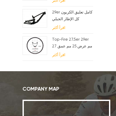
اقرأ أكثر
29er كامل تعليق الكربون
كل الإطار الجبلي
اقرأ أكثر
Top-Fire 27.5er 29er
27 مم عرض 25 مم عمق
هو ليس حواف كربون لـ
اقرأ أكثر
XC
COMPANY MAP