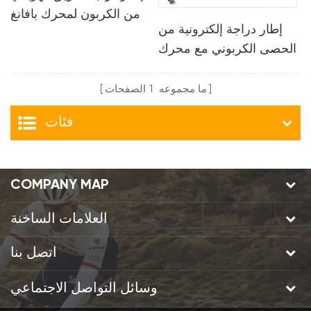
من الكربون لمحرك بافانغ
إطار دراجة إلكترونية من
الحصى الكربوني مع محرك
المحور الخلفي إطار
الدراجة الإلكترونية mahle
ما مجموعه
1
الصفحات
X35
فئات
COMPANY MAP
العلامات الساخنة
اتصل بنا
وسائل التواصل الاجتماعي