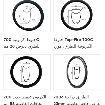
جنوط Top-Fire 700C
جنوط كربونية 700C
الكربونية للطرق، مورد
للطرق بعرض 28 مم
أصلي
700c الطريق دراجة
نمط جديد 700c الكربون
23mm عرض حافة الفاصلة
الحافات الفاصلة 58 مم