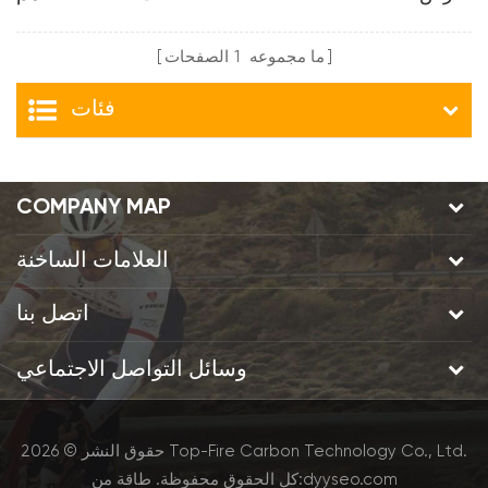
الفرامل حافة
عمق تصميم خط متموج
ما مجموعه
1
الصفحات
فئات
COMPANY MAP
العلامات الساخنة
اتصل بنا
وسائل التواصل الاجتماعي
حقوق النشر © 2026 Top-Fire Carbon Technology Co., Ltd.
dyyseo.com
طاقة من:
كل الحقوق محفوظة.