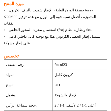
ميزة المنتج
خفيفة الوزن للغاية ،
الإطار
شيدت بألياف الكربون toray
t700t800 المتميزة ، أفضل نسبة قوة إلى الوزن مع عدم توفير
نفقات.
محرك المحور الخلفي (fsa) وبطارية نظام fsa.
استعمال
يشتمل إطار الحصى الكربوني هذا مع توجيه كابل داخلي كامل
على إطار وشوكة.
تخصيص
fm-rd23
رقم الصنف.:
كربون كامل
مواد:
UD
نسج:
الإطار والشوكة
يشمل:
أعلى 1-1 / 2 لأسفل 1-1 / 2
حجم سماعة الرأس: