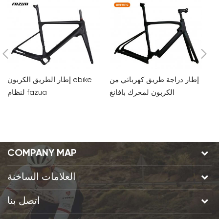
إطار دراجة طريق كهربائي من
إطار الطريق الكربون ebike
الكربون لمحرك بافانغ
لنظام fazua
من
رك
جة
COMPANY MAP
العلامات الساخنة
اتصل بنا