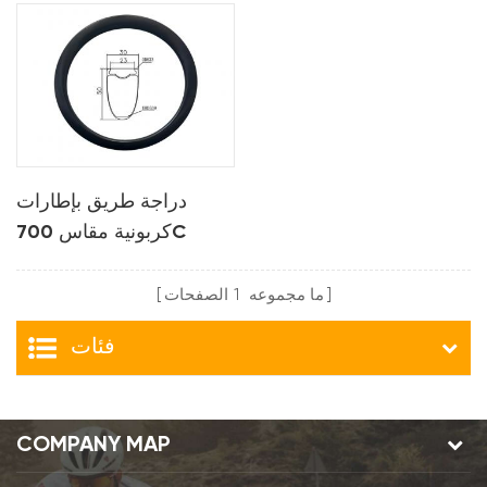
Mtb Rims for XC AM
دراجة طريق بإطارات
كربونية مقاس 700C
ما مجموعه
1
الصفحات
فئات
COMPANY MAP