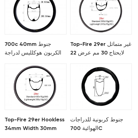
Top-Fire 29er غير متماثل
700c 40mm جنوط
لايحتاج 30 مم عرض 22
الكربون هوكلليس لدراجة
مم عمق الكربون Mtb
الطريق
حافة ل XC
جنوط كربونية للدراجات
Top-Fire 29er Hookless
الهوائية 700C
34mm Width 30mm
Depth Tubless Ready