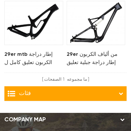
29er من ألياف الكربون
29er mtb إطار دراجة
إطار دراجة جبلية تعليق
الكربون تعليق كامل ل
كامل لـ XC
درهم
ما مجموعه
1
الصفحات
فئات
COMPANY MAP