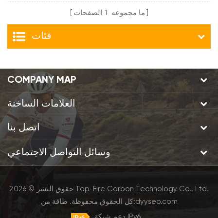
ما مجموعه
1
الصفحات
فئات
COMPANY MAP
العلامات الساخنة
اتصل بنا
وسائل التواصل الاجتماعي
حقوق النشر © 2026 Top-Fire Carbon Technology Co., Ltd.
dyyseo.com
طاقة من:
كل الحقوق محفوظة.
دعم شبكة IPv6.