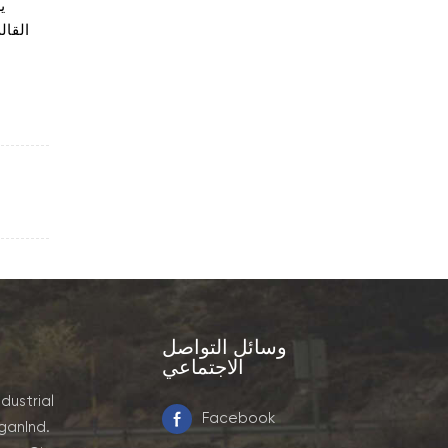
ي
القال
وسائل التواصل
الاجتماعي
ndustrial
Facebook
ganInd.