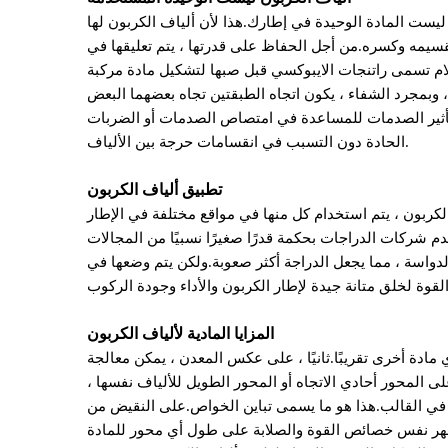
ه ليست المادة الوحيدة في إطارك.هذا لأن ألياف الكربون لها
سيمه وكسره.من أجل الحفاظ على قدرتها ، يتم تعليقها في
ين ، وبمجرد الشفاء ، يكون اتجاه الطبقتين تجاه بعضهما البعض
حت تأثير الصدمات للمساعدة في امتصاص الصدمات أو الضربات
الحادة دون التسبب في انقسامات حرجة بين الألياف.
تطبيق ألياف الكربون
كربون ، يتم استخدام كل منها في مواقع مختلفة في الإطار
دم شركات الدراجات بحكمة قدرًا صغيرًا نسبيًا من المجالات
لدواسة ، مما يجعل الدراجة أكثر صعوبة.ولكن يتم وضعها في
المزايا المادية لألياف الكربون
 مادة أخرى تقريبًا.ثانيًا ، على عكس المعدن ، يمكن معالجة
ى المحور أحادي الاتجاه أو المحور الطويل للألياف نفسها ،
ا في القالب.هذا هو ما يسمى تباين الخواص.على النقيض من