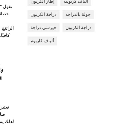
ألياف كربونيه
إطار الكربون
نقول "أ
خصائص
جولة بالدراجه
دراجة الكربون
دراجة الكربون
جيرسي دراجة
الراتنج 
كافيً
ألياف كاربوم
ج
لأ
ال
تعتبر
صلا
لذلك يمك