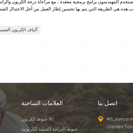
ستخدم المهندسون برامج برمجية معقدة ، مع مراعاة درجة الكربون والراتن
ب.هذه هي الطريقة التي يتم بها تحسين إطار العمل من أجل الاعتدال الشديد
ألياف الكربون الصيني
اتصل بنا
العلامات الساخنة
#61,Jiancai I
جنوط الكربون Xc
Garden,Ton
جنوط الدراجة الجبلية الكربونية