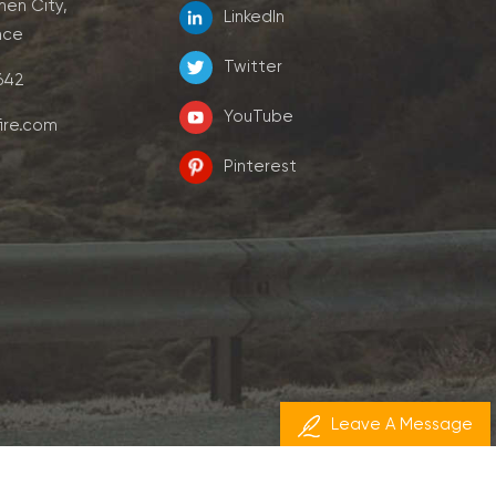
men City,
LinkedIn
nce
Twitter
7642
YouTube
ire.com
Pinterest
Leave A Message