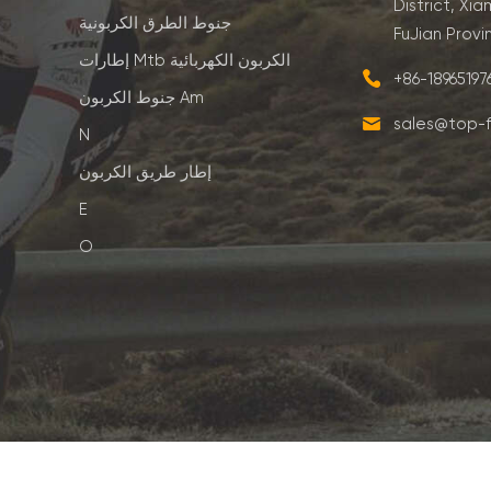
District, Xia
جنوط الطرق الكربونية
FuJian Provi
إطارات Mtb الكربون الكهربائية
+86-1896519
جنوط الكربون Am
sales@top-f
N
إطار طريق الكربون
E
O