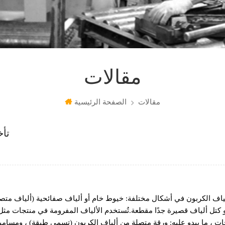
مقالات
مقالات
الصفحة الرئيسية
تأخ
لياف الكربون في أشكال مختلفة: خيوط خام أو ألياف صفائحية (ألياف متصل
 كتل ألياف قصيرة جدًا مقطعة.تُستخدم الألياف المفرومة في منتجات مثل
ات ، ما يبدو عليه: ورقة متصلة من ألياف الكربون (تسمى طبقة) ، ومسامي