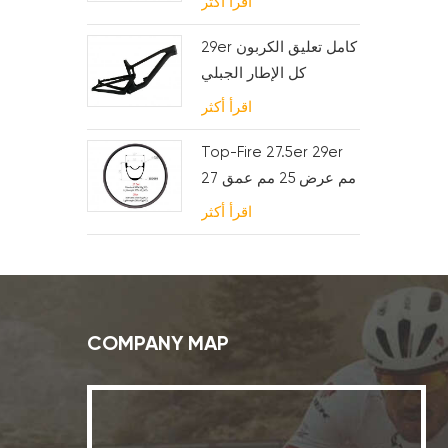
اقرأ أكثر
29er كامل تعليق الكربون
كل الإطار الجبلي
اقرأ أكثر
Top-Fire 27.5er 29er
27 مم عرض 25 مم عمق
هو ليس حواف كربون لـ
اقرأ أكثر
XC
COMPANY MAP