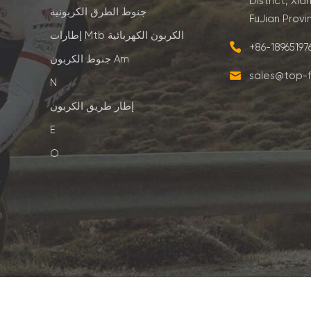
District, Xia
جنوط الطرق الكربونية
FuJian Provi
إطارات Mtb الكربون الكهربائية
+86-1896519
جنوط الكربون Am
sales@top-f
N
إطار طريق الكربون
E
O