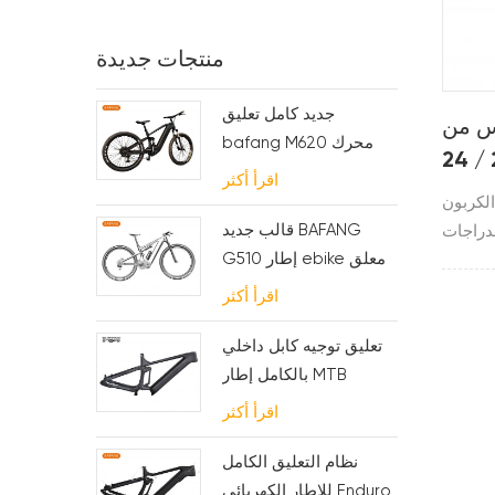
منتجات جديدة
جديد كامل تعليق
س من
bafang M620 محرك
ألياف الكربون مقاس 20 / 24
الكربون ebike إطار ل
اقرأ أكثر
شوكة
MTB والدراجة الدهنية
لكربون
قالب جديد BAFANG
 لدراجات
G510 إطار ebike معلق
سباق بي إم إكس.يتضمن أحجام 20 و 24
بالكامل
بوصة
اقرأ أكثر
تعليق توجيه كابل داخلي
بالكامل إطار MTB
كهربائي
اقرأ أكثر
نظام التعليق الكامل
للإطار الكهربائي Enduro