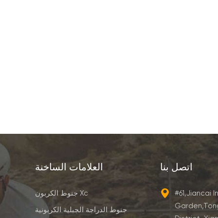
اتصل بنا
العلامات الساخنة
#61,Jiancai I
جنوط الكربون Xc
Garden,Ton
جنوط الدراجة الجبلية الكربونية