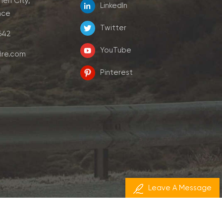
men City,
LinkedIn
nce
Twitter
7642
YouTube
ire.com
Pinterest
Leave A Message