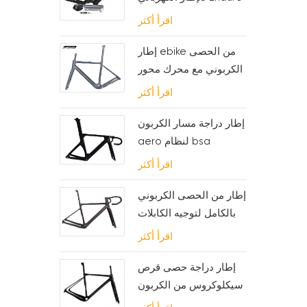
Carbon MTB
اقرأ أكثر
إطار ebike من الحصى
الكربوني مع محرك محور
وبطارية fsa
اقرأ أكثر
إطار دراجة مسار الكربون
aero لنظام bsa
اقرأ أكثر
إطار من الحصى الكربوني
بالكامل لتوجيه الكابلات
الداخلية
اقرأ أكثر
إطار دراجة حصى قرص
سيكلوكروس من الكربون
لـ bb t47