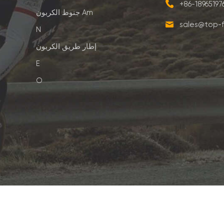
+86-1896519
جنوط الكربون Am
sales@top-f
N
إطار طريق الكربون
E
O
Top-Fire Carbon Technology Co., Ltd. كل الحقوق محفوظة.