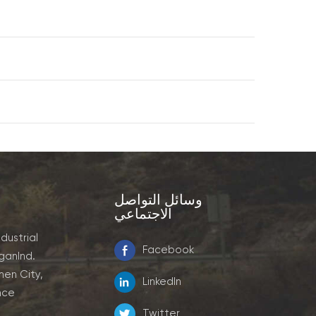
وسائل التواصل
الاجتماعي
ndustrial
Facebook
ganInd.
men City,
LinkedIn
nce
Twitter