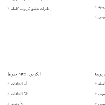
إطارات تعليق كربونية كاملة
بوني
بونية
جنوط Mtb الكربون
اصلة
أنا الحافات
بوبي
الحافات Dh
بوبي
جنوط Xc